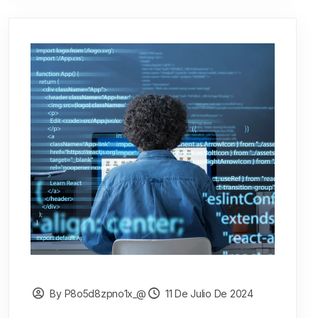
By P8o5d8zpno1x_@
11 De Julio De 2024