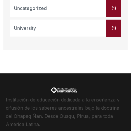
Uncategorized
(1)
University
(1)
Institución de educación dedicada a la enseñanza y
difusión de los saberes ancestrales bajo la doctrina
del Qhapaq Ñan. Desde Qusqu, Pirua, para toda
América Latina.