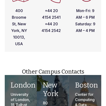
400
+44 20
Mon-Fri: 9
Broome
4154 2541
AM – 6 PM
St, New
+44 20
Saturday: 9
York, NY
4154 2542
AM – 4 PM
10013,
USA
Other Campus Contacts
London
New
Boston
York
University
Center for
of London,
Computing
80
15 Talbot
& Data