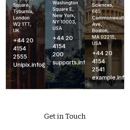
Washington
Square,
Sciences,
Square E,
Tyburnia,
665
New York,
London
Commonwealth
NY 10003,
W2 1TT,
Ave,
USA
UK
Boston,
MA 02215,
+44 20
+44 20
USA
4154
4154
+44 20
200
2555
4154
supports.info@edu
Unipix.info@edu
2541
example.inf
Get in Touch