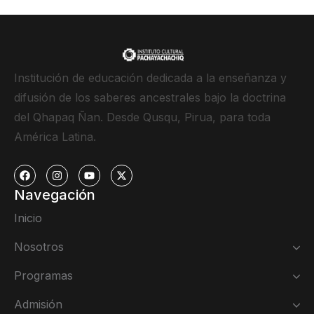
Institución de educación dedicada a la enseñanza y
difusión de los saberes ancestrales bajo la doctrina
del Qhapaq Ñan. Desde Qusqu, Pirua, para toda
América Latina.
Navegación
Inicio
Nosotros
Programas
Admisión