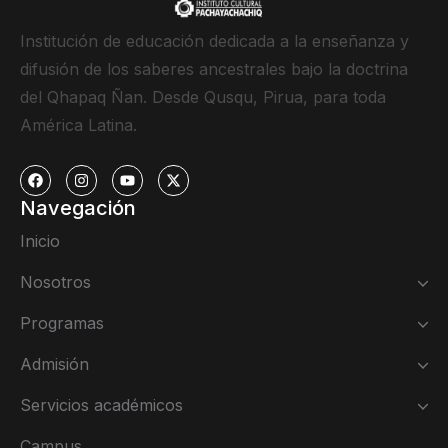
Institución de educación dedicada a la enseñanza y
difusión de los saberes ancestrales bajo la doctrina
del Qhapaq Ñan. Desde Qusqu, Pirua, para toda
América Latina.
Navegación
Inicio
Nosotros
Programas
Admisión
Servicios académicos
Campus